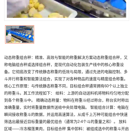
动态称重组合秤：精准、高效与智能的称重解决方案动态称重组合秤，又
称电脑组合秤或选择组合秤，是现代自动化包装生产线中的核心称重设
备。它彻底改变了传统静态称重的低效与局限，通过先进的电脑控制、多
斗并行称重和智能算法组合，实现了对各种物品的速度与精度组合称重。
核心工作原理：与传统静态称重不同，目标组合秤通常拥有60个以上独立
的称重斗。其工作流程如下： 给料：上游的自动送料机将物料均匀地分配
到各个称重斗中。 精确动态称量：物料在称重斗经过称台，称台实时称出
准确重量，实时将重量数据传送给中央处理电脑。 智能组合计算：电脑在
瞬间接收称重斗的数据，并运用高速算法，从成千上万种可能组合中快速
筛选出最接近目标重量的最优组合（通常为2-4个斗的重量之和）。 放料
区域——冷冻榴莲果肉，目标组合秤 集中卸料：被组成选中的称重斗开启