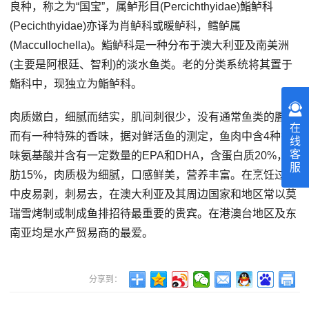
良种，称之为“国宝”，属鲈形目(Percichthyidae)鮨鲈科
(Pecichthyidae)亦译为肖鲈科或暖鲈科，鳕鲈属
(Maccullochella)。鮨鲈科是一种分布于澳大利亚及南美洲
(主要是阿根廷、智利)的淡水鱼类。老的分类系统将其置于
鮨科中，现独立为鮨鲈科。
肉质嫩白，细腻而结实，肌间刺很少，没有通常鱼类的腥味
在
而有一种特殊的香味，据对鲜活鱼的测定，鱼肉中含4种香
线
客
味氨基酸并含有一定数量的EPA和DHA，含蛋白质20%，脂
服
肪15%，肉质极为细腻，口感鲜美，营养丰富。在烹饪过程
中皮易剥，刺易去，在澳大利亚及其周边国家和地区常以莫
瑞雪烤制或制成鱼排招待最重要的贵宾。在港澳台地区及东
南亚均是水产贸易商的最爱。
分享到：